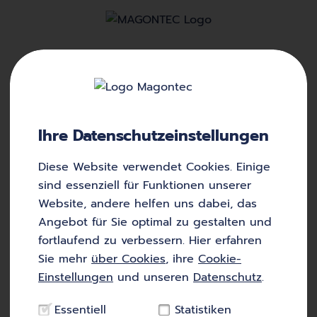
Kathodische
Polarisation
Ihre Datenschutz­einstellungen
Diese Website verwendet Cookies. Einige
Die kathodische Polarisation ein elektrochemischer
sind essenziell für Funktionen unserer
Prozess, bei dem das Potential einer Elektrode in
Website, andere helfen uns dabei, das
die negative Richtung geändert wird. Auf diese
Angebot für Sie optimal zu gestalten und
Weise verringert sich der Metallverlust und die
fortlaufend zu verbessern. Hier erfahren
treibende Kraft der
Korrosion
wird verringert.
Sie mehr
über Cookies
, ihre
Cookie-
Einstellungen
und unseren
Datenschutz
.
Zurück zum Glossar
Zur Startseite
Essentiell
Statistiken