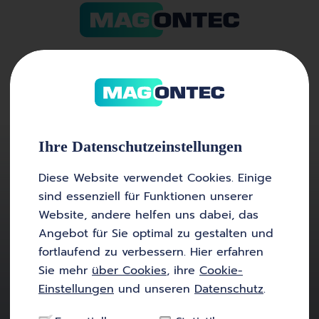
Ihre Datenschutz­einstellungen
OEM-Services
Diese Website verwendet Cookies. Einige
sind essenziell für Funktionen unserer
Website, andere helfen uns dabei, das
Wir sind verlässlicher Partner der
Angebot für Sie optimal zu gestalten und
Hausgeräteindustrie auf mehreren
fortlaufend zu verbessern. Hier erfahren
Kontinenten. Mit unserem Anti-Korrosions-
Sie mehr
über Cookies
, ihre
Cookie-
Engineering bieten wir Ihnen innovative
Einstellungen
und unseren
Datenschutz
.
Services von der Planung bis zum