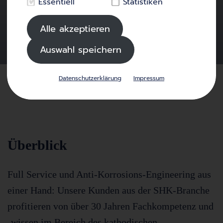
Essentiell
Statistiken
internationalen Roll-Out Ihrer Produkte.
Alle akzeptieren
Leistungen entdecken
Auswahl speichern
Datenschutzerklärung
Impressum
Überblick
Full Service und Anti-Korrosions-Engineering aus
einer Hand: Unsere Kunden aus der SHK-Branche
profitieren von über 30 Jahren Fachkompetenz und
-wissen im Bereich des kathodischen