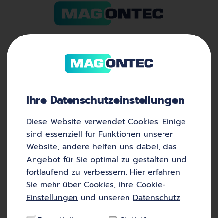
Monovalente und
bivalente Warm­wasser­
Ihre Datenschutz­einstellungen
speicher
Diese Website verwendet Cookies. Einige
sind essenziell für Funktionen unserer
Wird Wasser in einem Warmwasserspeicher von
Website, andere helfen uns dabei, das
einem Wärmetauscher und einem Wärmeerzeuger
Angebot für Sie optimal zu gestalten und
erhitzt, spricht der Fachmann von einem
fortlaufend zu verbessern. Hier erfahren
monovalenten Warmwasserspeicher. Wirtschaftlicher
Sie mehr
über Cookies
, ihre
Cookie-
und umweltfreundlicher ist es, die
Einstellungen
und unseren
Datenschutz
.
Warmwasserbereitung überwiegend einer
Solaranlage zu überlassen. Dann ist ein bivalenter