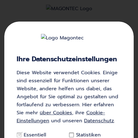
Titananode
Ihre Datenschutz­einstellungen
…
Anode
n aus Titan mit
Mischoxid
-Beschichtung für
den Einsatz in
Fremdstrom
systemen.
Diese Website verwendet Cookies. Einige
sind essenziell für Funktionen unserer
Website, andere helfen uns dabei, das
Zurück zum Glossar
Zur Startseite
Angebot für Sie optimal zu gestalten und
fortlaufend zu verbessern. Hier erfahren
Sie mehr
über Cookies
, ihre
Cookie-
Einstellungen
und unseren
Datenschutz
.
Essentiell
Statistiken